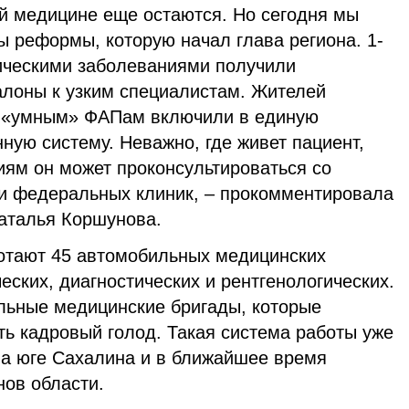
ей медицине еще остаются. Но сегодня мы
ы реформы, которую начал глава региона. 1-
ническими заболеваниями получили
алоны к узким специалистам. Жителей
я «умным» ФАПам включили в единую
ую систему. Неважно, где живет пациент,
иям он может проконсультироваться со
и федеральных клиник, – прокомментировала
аталья Коршунова.
отают 45 автомобильных медицинских
еских, диагностических и рентгенологических.
ильные медицинские бригады, которые
ть кадровый голод. Такая система работы уже
на юге Сахалина и в ближайшее время
нов области.