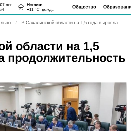
, 07 авг.
Ноглики
Общество
Образован
54
+
11
°С,
дождь
льно
В Сахалинской области на 1,5 года выросла
й области на 1,5
а продолжительность