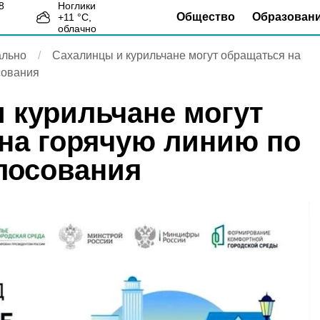
Ноглики
Общество
Образован
+
11
°С,
5
облачно
льно
Сахалинцы и курильчане могут обращаться на
сования
 курильчане могут
на горячую линию по
лосования