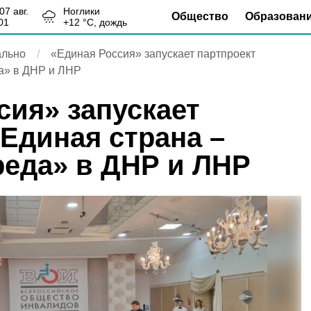
, 07 авг.
Ноглики
Общество
Образован
01
+
12
°С,
дождь
льно
«Единая Россия» запускает партпроект
да» в ДНР и ЛНР
сия» запускает
«Единая страна –
реда» в ДНР и ЛНР