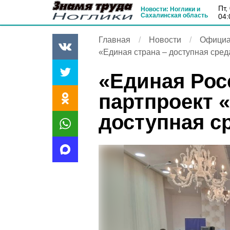
пт
Новости: Ноглики и
Сахалинская область
04:
Главная
Новости
Официа
«Единая страна – доступная сре
«Единая Рос
партпроект 
доступная с