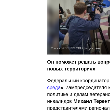
2 мая 2023, 13:20
Официально
Он поможет решать вопр
новых территориях
Федеральный координатор 
среда
», зампредседателя 
политике и делам ветеран
инвалидов
Михаил Терен
представителями регионал