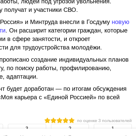
работы, людей под угрозой увольнения.
 получат и участники СВО.
Россия» и Минтруда внесли в Госдуму
новую
ти
. Он расширит категории граждан, которые
ми в сфере занятости, и откроет
сти для трудоустройства молодёжи.
 прописано создание индивидуальных планов
у, по поиску работы, профилированию,
е, адаптации.
нт будет доработан — по итогам обсуждения
«Моя карьера с «Единой Россией» по всей
по оценке
3
пользователей
3
2
1