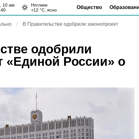
н, 10 авг.
Ноглики
Общество
Образован
:40
+
12
°С,
ясно
льно
В Правительстве одобрили законопроект
стве одобрили
т «Единой России» о