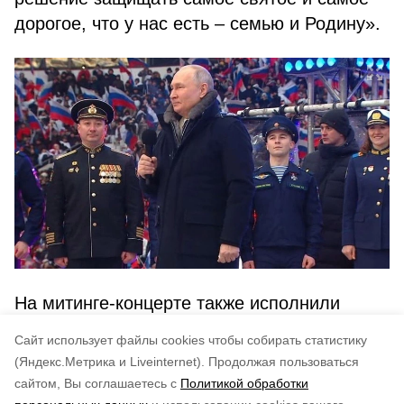
дорогое, что у нас есть – семью и Родину».
На митинге-концерте также исполнили
песни Олег Газманов, Shaman, Николай
Cайт использует файлы cookies чтобы собирать статистику
Расторгуев и другие артисты.
(Яндекс.Метрика и Liveinternet).
Продолжая пользоваться
сайтом, Вы соглашаетесь с
Политикой обработки
Понравилась статья?