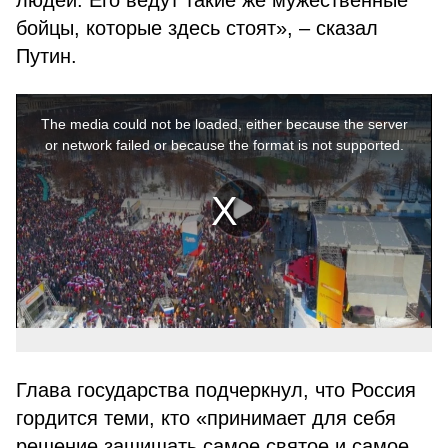
людей. Его ведут такие же мужественные
бойцы, которые здесь стоят», – сказал
Путин.
This
is
a
The media could not be loaded, either because the server
modal
window.
or network failed or because the format is not supported.
Глава государства подчеркнул, что Россия
гордится теми, кто «принимает для себя
решение защищать самое святое и самое