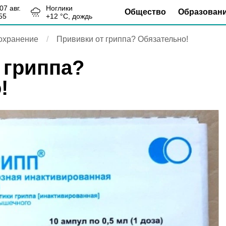
, 07 авг.
Ноглики
Общество
Образован
55
+
12
°С,
дождь
охранение
Прививки от гриппа? Обязательно!
 гриппа?
!