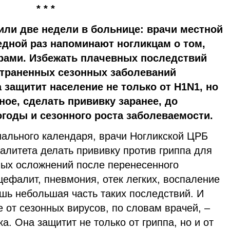
* * *
или две недели в больнице: врачи местной
дной раз напоминают ногликцам о том,
горами. Избежать плачевных последствий
страненных сезонных заболеваний
 защитит население не только от H1N1, но
ное, сделать прививку заранее, до
годы и сезонного роста заболеваемости.
нального календаря, врачи Ногликской ЦРБ
алитета делать прививку против гриппа для
лых осложнений после перенесенного
цефалит, пневмония, отек легких, воспаление
шь небольшая часть таких последствий. И
от сезонных вирусов, по словам врачей, –
а. Она защитит не только от гриппа, но и от