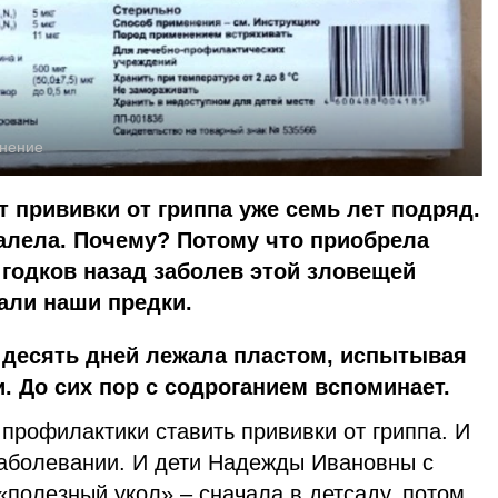
нение
 прививки от гриппа уже семь лет подряд.
жалела. Почему? Потому что приобрела
годков назад заболев этой зловещей
вали наши предки.
 – десять дней лежала пластом, испытывая
 До сих пор с содроганием вспоминает.
профилактики ставить прививки от гриппа. И
 заболевании. И дети Надежды Ивановны с
«полезный укол» – сначала в детсаду, потом