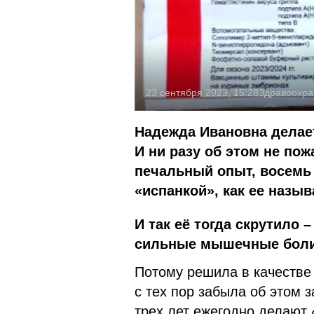
23 сентября 2023, 15:28
Здравоохра
Надежда Ивановна делает
И ни разу об этом не по
печальный опыт, восемь 
«испанкой», как ее назы
И так её тогда скрутило
сильные мышечные боли.
Потому решила в качестве 
с тех пор забыла об этом
трех лет ежегодно делают 