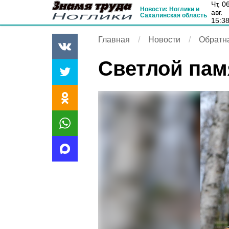
чт, 06
Новости: Ноглики и
авг.
Сахалинская область
15:3
Главная
Новости
Обратна
Светлой па