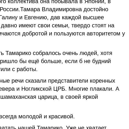
го коллектива она побывала в Японии, в
х России.Тамара Владимировна достойно
 Галину и Евгению, дав каждой высшее
давно имеют свои семьи, твердо стоят на
личаются добротой и пользуются авторитетом у
ть Тамарико собралось очень людей, хотя
пришло бы ещё больше, если б не будний
тили с работы.
ые речи сказали представители коренных
вера и Ногликской ЦРБ. Многие плакали. А
 шамаханская царица, в своей яркой
всегда молодой и красивой.
ватать нашей Тамарико. Уже не хватает.