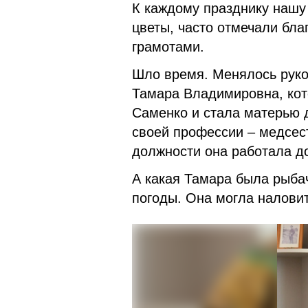
К каждому празднику нашу
цветы, часто отмечали бл
грамотами.
Шло время. Менялось руко
Тамара Владимировна, ко
Саменко и стала матерью 
своей профессии – медсест
должности она работала до
А какая Тамара была рыбач
погоды. Она могла наловит