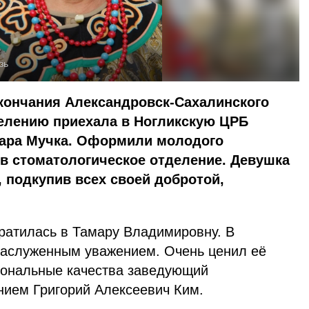
зь
окончания Александровск-Сахалинского
елению приехала в Ногликскую ЦРБ
мара Мучка. Оформили молодого
в стоматологическое отделение. Девушка
, подкупив всех своей добротой,
ратилась в Тамару Владимировну. В
заслуженным уважением. Очень ценил её
иональные качества заведующий
нием Григорий Алексеевич Ким.