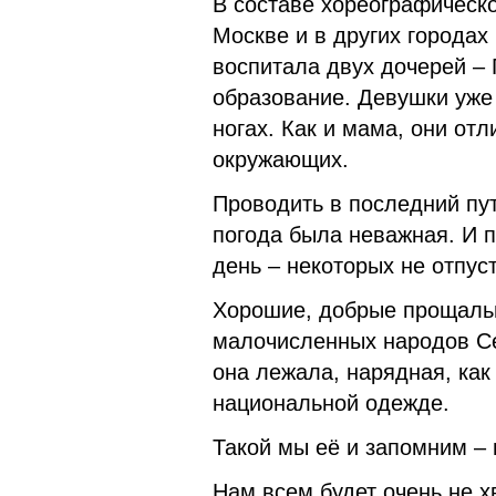
В составе хореографическо
Москве и в других города
воспитала двух дочерей –
образование. Девушки уже 
ногах. Как и мама, они от
окружающих.
Проводить в последний пу
погода была неважная. И 
день – некоторых не отпус
Хорошие, добрые прощальн
малочисленных народов Се
она лежала, нарядная, как
национальной одежде.
Такой мы её и запомним – 
Нам всем будет очень не х