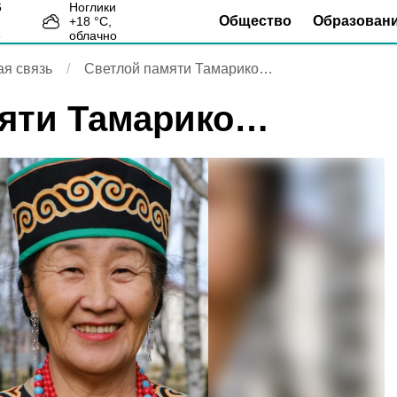
Ноглики
Общество
Образован
+
18
°С,
8
облачно
я связь
Светлой памяти Тамарико…
мяти Тамарико…