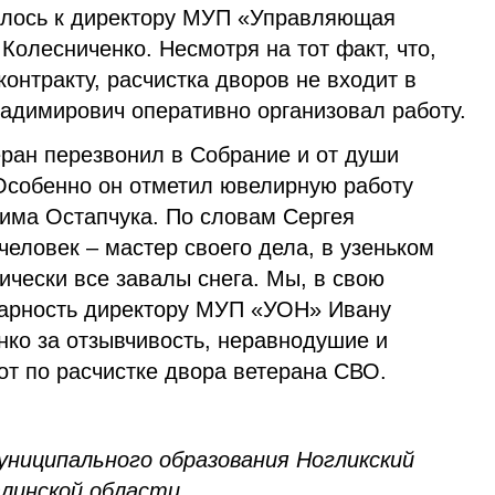
илось к директору МУП «Управляющая
 Колесниченко. Несмотря на тот факт, что,
онтракту, расчистка дворов не входит в
адимирович оперативно организовал работу.
еран перезвонил в Собрание и от души
Особенно он отметил ювелирную работу
сима Остапчука. По словам Сергея
еловек – мастер своего дела, в узеньком
ически все завалы снега. Мы, в свою
дарность директору МУП «УОН» Ивану
ко за отзывчивость, неравнодушие и
от по расчистке двора ветерана СВО.
униципального образования Ногликский
алинской области