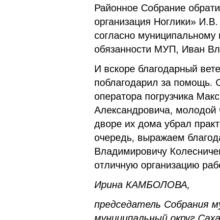
Районное Собрание обрат
организация Ноглики» И.В.
согласно муниципальному к
обязанности МУП, Иван Вл
И вскоре благодарный вет
поблагодарил за помощь. 
оператора погрузчика Мак
Александровича, молодой ч
дворе их дома убрал практ
очередь, выражаем благо
Владимировичу Колесничен
отличную организацию раб
Ирина КАМБОЛОВА,
председатель Собрания м
муниципальный округ Сах