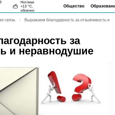
Ноглики
Общество
Образован
+
13
°С,
0
облачно
я связь
Выражаем благодарность за отзывчивость и
агодарность за
ь и неравнодушие