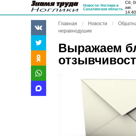
сб, 08
Новости: Ноглики и
авг.
Сахалинская область
14:4
Главная
Новости
Обратна
неравнодушие
Выражаем бл
отзывчивост