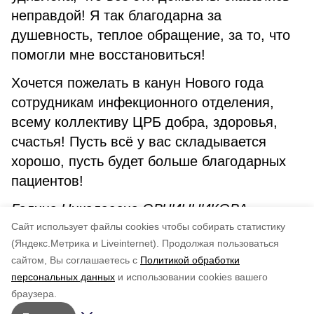
неправдой! Я так благодарна за
душевность, теплое обращение, за то, что
помогли мне восстановиться!
Хочется пожелать в канун Нового года
сотрудникам инфекционного отделения,
всему коллективу ЦРБ добра, здоровья,
счастья! Пусть всё у вас складывается
хорошо, пусть будет больше благодарных
пациентов!
Галина Николаевна ОВЧИННИКОВА,
Cайт использует файлы cookies чтобы собирать статистику
житель пгт Ноглики с 1977 года
(Яндекс.Метрика и Liveinternet).
Продолжая пользоваться
сайтом, Вы соглашаетесь с
Политикой обработки
Понравилась статья?
персональных данных
и использовании cookies вашего
по оценке
3
пользователей
браузера.
5
4
3
2
1