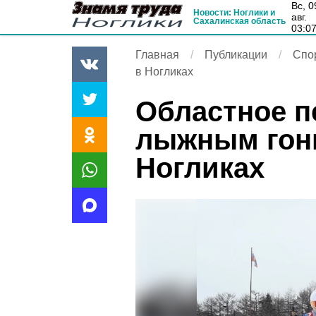
вс, 09
Новости: Ноглики и
авг.
Сахалинская область
03:0
Главная
Публикации
Спо
в Ногликах
Областное п
лыжным гон
Ногликах