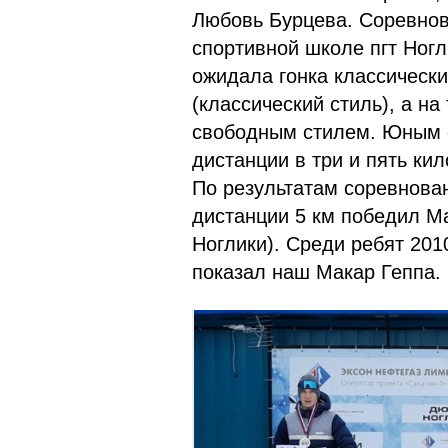
Любовь Бурцева. Соревнов
спортивной школе пгт Ногл
ожидала гонка классическ
(классический стиль), а н
свободным стилем. Юным 
дистанции в три и пять ки
По результатам соревнован
дистанции 5 км победил М
Ноглики). Среди ребят 2010
показал наш Макар Геппа.