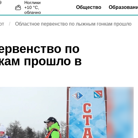
Ноглики
Общество
Образован
+
10
°С,
7
облачно
рт
Областное первенство по лыжным гонкам прошло
ервенство по
кам прошло в