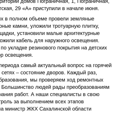
риторий домов Пограничная, 1, Пограничная,
етская, 29 «А» приступили в начале июня.
ях в полном объеме провели земляные
рные камни, уложили тротуарную плитку,
щадки, установили малые архитектурные
ожили кабель для наружного освещения.
по укладке резинового покрытия на детских
ор освещения.
 периода самый актуальный вопрос на горячей
сетях – состояние дворов. Каждый раз,
бразования, мы проверяем ход ремонтных
х. Большинство людей рады преобразованиям
чания работ. А наши специалисты в свою
троль за выполнением всех этапов
ила министр ЖКХ Сахалинской области