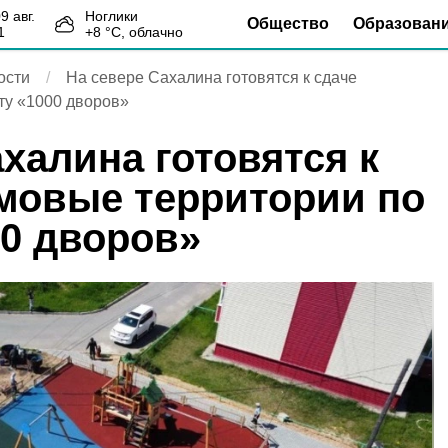
09 авг.
Ноглики
Общество
Образован
1
+
8
°С,
облачно
ости
На севере Сахалина готовятся к сдаче
ту «1000 дворов»
халина готовятся к
мовые территории по
00 дворов»