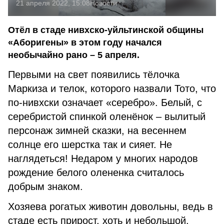
21 апреля 2022, 15:08
Новости
Отёл в стаде нивхско-уйльтинской общины
«Аборигены» в этом году начался
необычайно рано – 5 апреля.
Первыми на свет появились тёлочка
Маркиза и телок, которого назвали Тото, что
по-нивхски означает «серебро». Белый, с
серебристой спинкой оленёнок – вылитый
персонаж зимней сказки, на весеннем
солнце его шерстка так и сияет. Не
наглядеться! Недаром у многих народов
рождение белого олененка считалось
добрым знаком.
Хозяева рогатых животин довольны, ведь в
стаде есть прирост, хоть и небольшой.