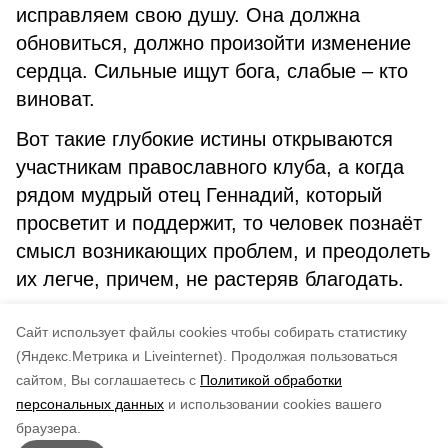
исправляем свою душу. Она должна
обновиться, должно произойти изменение
сердца. Сильные ищут бога, слабые – кто
виноват.
Вот такие глубокие истины открываются
участникам православного клуба, а когда
рядом мудрый отец Геннадий, который
просветит и поддержит, то человек познаёт
смысл возникающих проблем, и преодолеть
их легче, причем, не растеряв благодать.
Авторы: Ольга ПОЛЕТАЕВА, ведущий
Cайт использует файлы cookies чтобы собирать статистику
библиотекарь ЦБС
(Яндекс.Метрика и Liveinternet).
Продолжая пользоваться
сайтом, Вы соглашаетесь с
Политикой обработки
Понравилась статья?
персональных данных
и использовании cookies вашего
по оценке
3
пользователей
браузера.
5
4
3
2
1