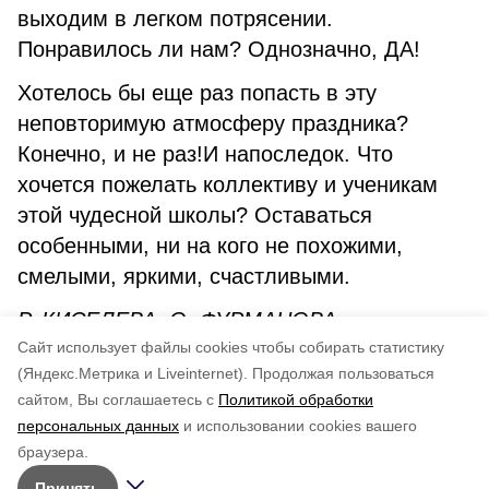
выходим в легком потрясении.
Понравилось ли нам? Однозначно, ДА!
Хотелось бы еще раз попасть в эту
неповторимую атмосферу праздника?
Конечно, и не раз!И напоследок. Что
хочется пожелать коллективу и ученикам
этой чудесной школы? Оставаться
особенными, ни на кого не похожими,
смелыми, яркими, счастливыми.
Р. КИСЕЛЕВА, О. ФУРМАНОВА,
Cайт использует файлы cookies чтобы собирать статистику
педагоги ДШИ
(Яндекс.Метрика и Liveinternet).
Продолжая пользоваться
сайтом, Вы соглашаетесь с
Политикой обработки
Понравилась статья?
персональных данных
и использовании cookies вашего
по оценке
5
пользователей
браузера.
5
4
3
2
1
Принять