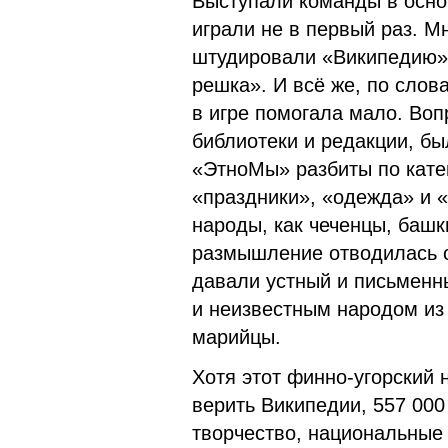
Выступали команды в осно
играли не в первый раз. М
штудировали «Википедию»,
решка». И всё же, по слов
в игре помогала мало. Воп
библиотеки и редакции, б
«ЭтноМы» разбиты по кате
«праздники», «одежда» и «
народы, как чеченцы, башк
размышление отводилась о
давали устный и письменн
и неизвестным народом из
марийцы.
Хотя этот финно-угорский 
верить Википедии, 557 000
творчество, национальные 