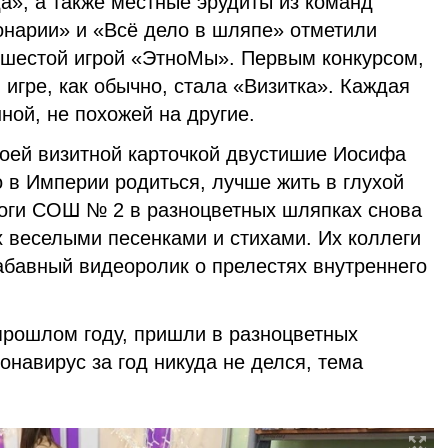
а», а также местные эрудиты из команд
нарии» и «Всё дело в шляпе» отметили
 шестой игрой «ЭтноМы». Первым конкурсом,
игре, как обычно, стала «Визитка». Каждая
ной, не похожей на другие.
оей визитной карточкой двустишие Иосифа
 в Империи родиться, лучше жить в глухой
гоги СОШ № 2 в разноцветных шляпках снова
 веселыми песенками и стихами. Их коллеги
абавный видеоролик о прелестях внутреннего
прошлом году, пришли в разноцветных
онавирус за год никуда не делся, тема