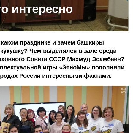
то интересно
 каком празднике и зачем башкиры
 кукушку? Чем выделялся в зале среди
рховного Совета СССР Махмуд Эсамбаев?
еллектуальной игры «ЭтноМы» пополнили
ародах России интересными фактами.