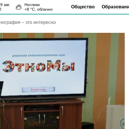
09 авг.
Ноглики
Общество
Образован
2
+
8
°С,
облачно
нография – это интересно