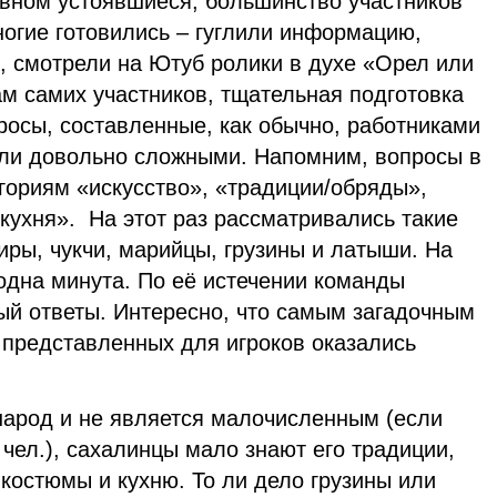
вном устоявшиеся, большинство участников
ногие готовились – гуглили информацию,
 смотрели на Ютуб ролики в духе «Орел или
ам самих участников, тщательная подготовка
росы, составленные, как обычно, работниками
ыли довольно сложными. Напомним, вопросы в
гориям «искусство», «традиции/обряды»,
кухня». На этот раз рассматривались такие
иры, чукчи, марийцы, грузины и латыши. На
дна минута. По её истечении команды
ый ответы. Интересно, что самым загадочным
 представленных для игроков оказались
народ и не является малочисленным (если
 чел.), сахалинцы мало знают его традиции,
костюмы и кухню. То ли дело грузины или