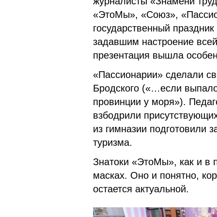
журналисты «Знамени труд
«ЭтоМы», «Союз», «Пассио
государственный праздник
задавшим настроение всей 
презентация вышла особен
«Пассионарии» сделали св
Бродского («…если выпало
провинции у моря»). Педа
взбодрили присутствующих
из гимназии подготовили з
туризма.
Знатоки «ЭтоМы», как и в 
масках. Оно и понятно, кор
остается актуальной.