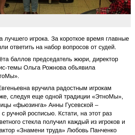
а лучшего игрока. За короткое время главные
и ответить на набор вопросов от судей.
ёта баллов председатель жюри, директор
сис-темы Ольга Рожнова объявила
тоМы».
вгеньевна вручила радостным игрокам
кже, следуя еще одной традиции «ЭтноМы»,
рицы «фьюзинга» Анны Гусевской –
с ручной росписью. Кстати, на этот раз
ветного стекла получил каждый из игроков и
актор «Знамени труда» Любовь Панченко