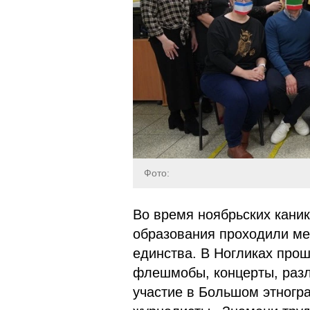
Фото:
Во время ноябрьских каник
образования проходили м
единства. В Ногликах про
флешмобы, концерты, раз
участие в Большом этногр