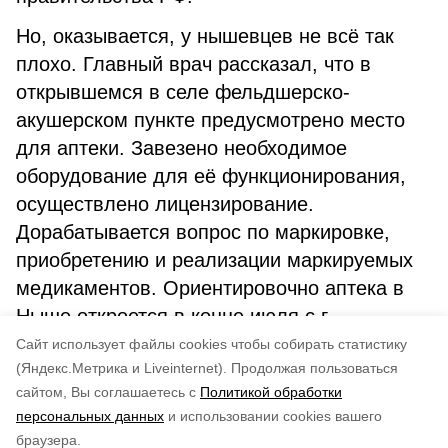
Но, оказывается, у нышевцев не всё так
плохо. Главный врач рассказал, что в
открывшемся в селе фельдшерско-
акушерском пункте предусмотрено место
для аптеки. Завезено необходимое
оборудование для её функционирования,
осуществлено лицензирование.
Дорабатывается вопрос по маркировке,
приобретению и реализации маркируемых
медикаментов. Ориентировочно аптека в
Ныше откроется в конце июля с.г.
Cайт использует файлы cookies чтобы собирать статистику
Авторы:
Любовь Панченко
(Яндекс.Метрика и Liveinternet).
Продолжая пользоваться
сайтом, Вы соглашаетесь с
Политикой обработки
Понравилась статья?
персональных данных
и использовании cookies вашего
по оценке
5
пользователей
браузера.