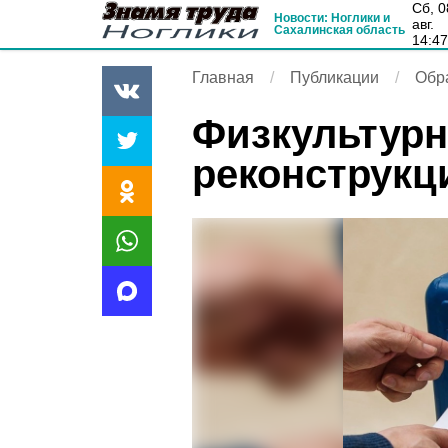
сб, 08
Новости: Ноглики и
авг.
Сахалинская область
14:4
Главная
Публикации
Обр
Физкультурн
реконструкц