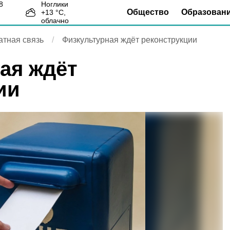
Ноглики
Общество
Образован
+
13
°С,
7
облачно
атная связь
Физкультурная ждёт реконструкции
ая ждёт
ии