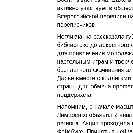
активно участвует в общес
Всероссийской переписи н
переписчиков.
Ногликчанка рассказала гу
библиотеке до декретного 
для привлечения молодежи
настольным играм и творч
бесплатного скачивания эл
Дарье вместе с коллегами 
страны для обмена профе
поддержала.
Напомним, о начале масш
Лимаренко объявил 2 янва
региона. Акция проходила 
Фейсбуке. Принять в ней у