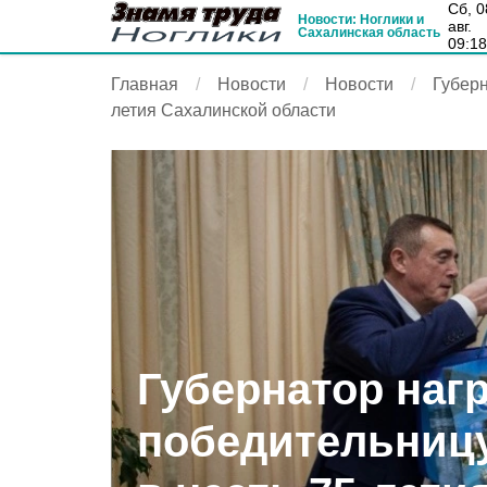
сб, 08
Новости: Ноглики и
авг.
Сахалинская область
09:1
Главная
Новости
Новости
Губерн
летия Сахалинской области
Губернатор наг
победительниц