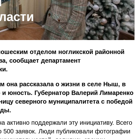
я
ласти
ошеским отделом ногликской районной
ва, сообщает департамент
ки.
м она рассказала о жизни в селе Ныш, в
 и юность. Губернатор Валерий Лимаренко
ницу северного муниципалитета с победой
рады.
она активно поддержали эту инициативу. Всего
ло 500 заявок. Люди публиковали фотографии