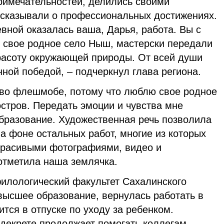
римечательностей, делились своими
сказывали о профессиональных достижениях.
вной оказалась ваша, Дарья, работа. Вы с
 свое родное село Ныш, мастерски передали
красоту окружающей природы. От всей души
нной победой, – подчеркнул глава региона.
 во флешмобе, потому что люблю свое родное
стров. Передать эмоции и чувства мне
бразование. Художественная речь позволила
а фоне остальных работ, многие из которых
красивыми фотографиями, видео и
отметила наша землячка.
илологический факультет Сахалинского
высшее образование, вернулась работать в
ится в отпуске по уходу за ребенком.
 декрете продолжает помогать коллегам,