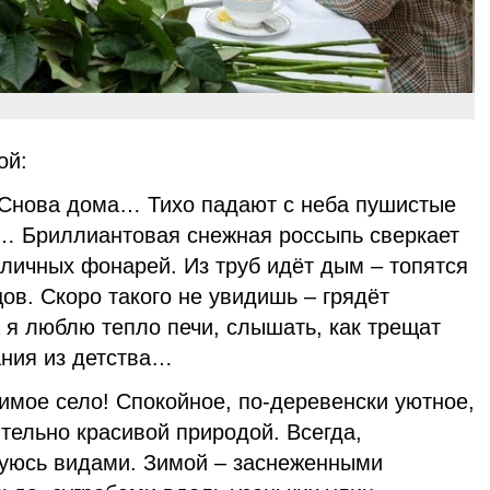
ой:
 Снова дома… Тихо падают с неба пушистые
з… Бриллиантовая снежная россыпь сверкает
уличных фонарей. Из труб идёт дым – топятся
цов. Скоро такого не увидишь – грядёт
 я люблю тепло печи, слышать, как трещат
ния из детства…
мое село! Спокойное, по-деревенски уютное,
тельно красивой природой. Всегда,
уюсь видами. Зимой – заснеженными