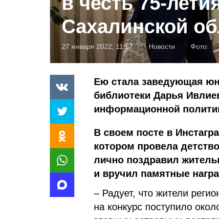
в честь 75-лети
Сахалинской об
27 января 2022, 11:57
Новости
Фото:
Ею стала заведующая юн
библиотеки Дарья Ивлие
информационной полити
В своем посте в Инстагра
котором провела детство
лично поздравил житель
и вручил памятные наг
– Радует, что жители реги
на конкурс поступило око