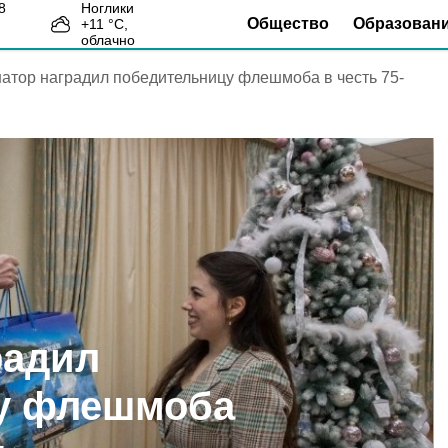
Ноглики
Общество
Образован
+
11
°С,
8
облачно
атор наградил победительницу флешмоба в честь 75-
радил
у флешмоба