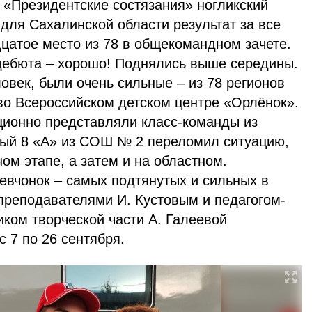
 «Президентские состязания» ногликский
для Сахалинской области результат за все
дцатое место из 78 в общекомандном зачете.
дебюта – хорошо! Поднялись выше середины.
ловек, были очень сильные – из 78 регионов
во Всероссийском детском центре «Орлёнок».
ционно представляли класс-команды из
ый 8 «А» из СОШ № 2 переломил ситуацию,
ом этапе, а затем и на областном.
евчонок – самых подтянутых и сильных в
 преподавателями И. Кустовым и педагогом-
ком творческой части А. Галеевой
 7 по 26 сентября.