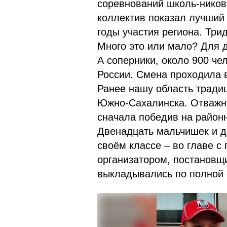
соревнований школь-ников
коллектив показал лучший 
годы участия региона. Три
Много это или мало? Для 
А соперники, около 900 че
России. Смена проходила 
Ранее нашу область тради
Южно-Сахалинска. Отважн
сначала победив на районн
Двенадцать мальчишек и д
своём классе – во главе с
организатором, постановщи
выкладывались по полной с