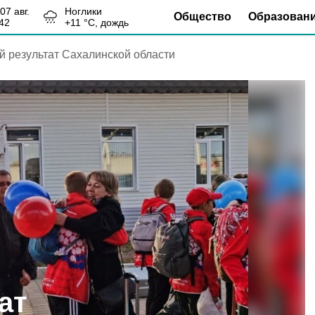
, 07 авг.
Ноглики
Общество
Образован
42
+
11
°С,
дождь
 результат Сахалинской области
ат