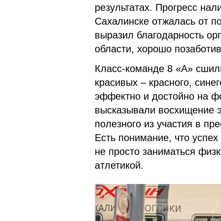
результатах. Прогресс нал
Сахалинске отжалась от по
выразил благодарность ор
области, хорошо позаботи
Класс-команде 8 «А» сшил
красивых – красного, сине
эффектно и достойно на фо
высказывали восхищение э
полезного из участия в пр
Есть понимание, что успех 
не просто заниматься физк
атлетикой.