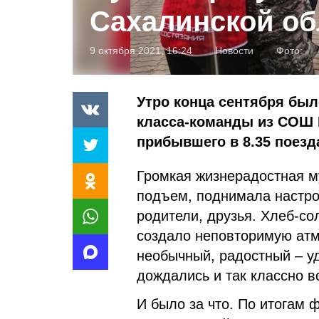
Сахалинской об
9 октября 2021, 16:24
Новости
Фото:
Утро конца сентября был
класса-команды из СОШ №
прибывшего в 8.35 поезд
Громкая жизнерадостная 
подъем, поднимала настро
родители, друзья. Хлеб-сол
создало неповторимую атм
необычный, радостный – у
дождались и так классно в
И было за что. По итогам 